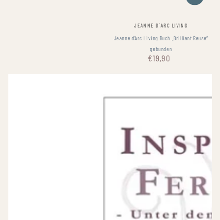
Fournisseur:
JEANNE D`ARC LIVING
Jeanne d’Arc Living Buch „Brilliant Reuse“
gebunden
€19,90
Prix
normal