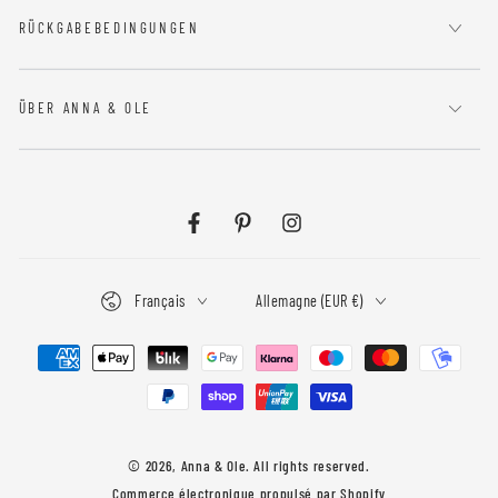
RÜCKGABEBEDINGUNGEN
ÜBER ANNA & OLE
Facebook
Pinterest
Instagram
Langue
Pays/région
Français
Allemagne (EUR €)
Modes
de
paiement
© 2026,
Anna & Ole
. All rights reserved.
Commerce électronique propulsé par Shopify