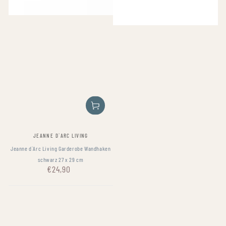
Fournisseur:
JEANNE D`ARC LIVING
Jeanne d`Arc Living Garderobe Wandhaken
schwarz 27 x 29 cm
€24,90
Prix
normal