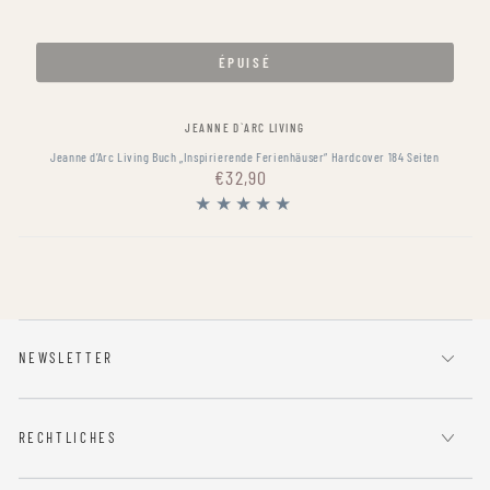
ÉPUISÉ
Fournisseur:
JEANNE D`ARC LIVING
Jeanne d’Arc Living Buch „Inspirierende Ferienhäuser“ Hardcover 184 Seiten
€32,90
Prix
normal
NEWSLETTER
RECHTLICHES