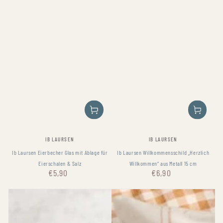
Fournisseur:
Fournisseur:
IB LAURSEN
IB LAURSEN
Ib Laursen Eierbecher Glas mit Ablage für
Ib Laursen Willkommensschild „Herzlich
Eierschalen & Salz
Willkommen“ aus Metall 15 cm
€5,90
€6,90
Prix
Prix
normal
normal