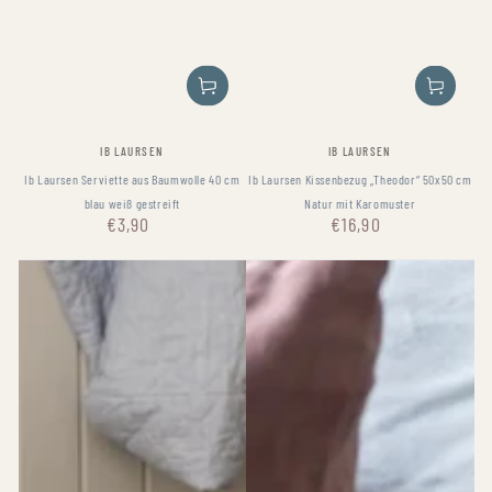
Fournisseur:
Fournisseur:
IB LAURSEN
IB LAURSEN
Ib Laursen Serviette aus Baumwolle 40 cm
Ib Laursen Kissenbezug „Theodor“ 50x50 cm
blau weiß gestreift
Natur mit Karomuster
€3,90
€16,90
Prix
Prix
normal
normal