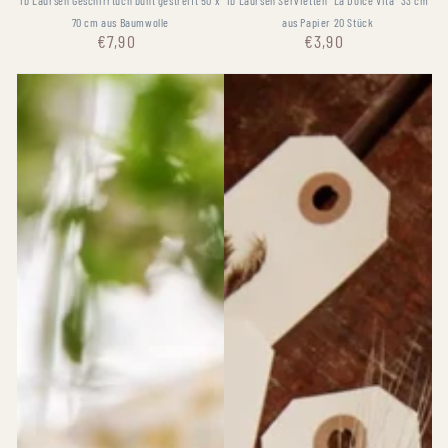
Ib Laursen Geschirrtuch bunt gestreift 50 x
Ib Laursen Servietten "La Dolce Vita" 33 cm
70 cm aus Baumwolle
aus Papier 20 Stück
€7,90
€3,90
Prix
Prix
normal
normal