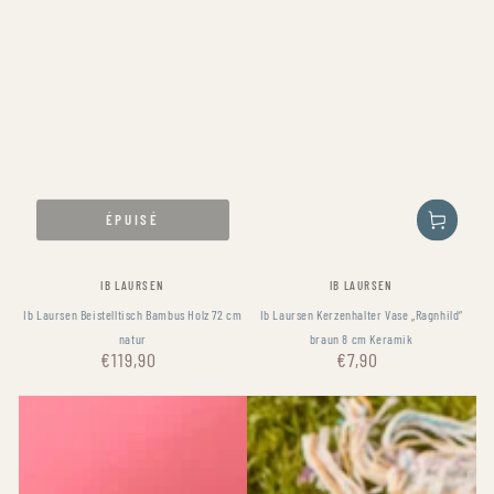
ÉPUISÉ
Fournisseur:
Fournisseur:
IB LAURSEN
IB LAURSEN
Ib Laursen Beistelltisch Bambus Holz 72 cm
Ib Laursen Kerzenhalter Vase „Ragnhild“
natur
braun 8 cm Keramik
€119,90
€7,90
Prix
Prix
normal
normal