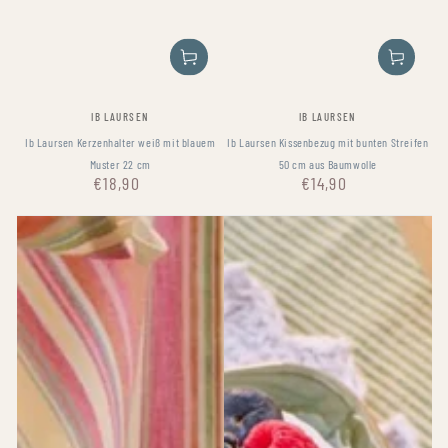
Fournisseur:
Fournisseur:
IB LAURSEN
IB LAURSEN
Ib Laursen Kerzenhalter weiß mit blauem
Ib Laursen Kissenbezug mit bunten Streifen
Muster 22 cm
50 cm aus Baumwolle
€18,90
€14,90
Prix
Prix
normal
normal