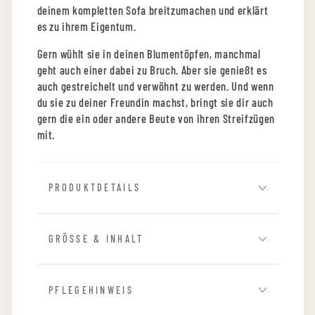
47
47
deinem kompletten Sofa breitzumachen und erklärt
x
x
es zu ihrem Eigentum.
47
47
Gern wühlt sie in deinen Blumentöpfen, manchmal
cm
cm
geht auch einer dabei zu Bruch. Aber sie genießt es
bunt
bunt
auch gestreichelt und verwöhnt zu werden. Und wenn
du sie zu deiner Freundin machst, bringt sie dir auch
gern die ein oder andere Beute von ihren Streifzügen
mit.
PRODUKTDETAILS
GRÖSSE & INHALT
PFLEGEHINWEIS