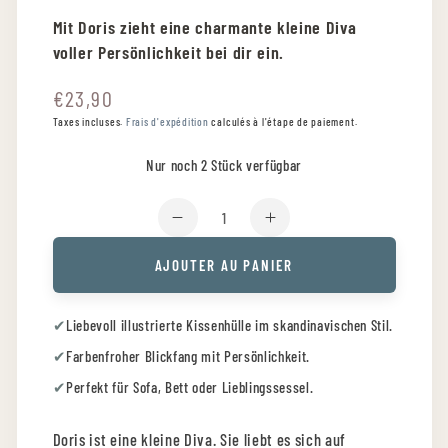
Mit Doris zieht eine charmante kleine Diva
voller Persönlichkeit bei dir ein.
€23,90
Prix
normal
Taxes incluses.
Frais d'expédition
calculés à l'étape de paiement.
Nur noch 2 Stück verfügbar
Quantité
Réduire
Augmenter
la
la
AJOUTER AU PANIER
quantité
quantité
de
de
Spira
Spira
✔
Liebevoll illustrierte Kissenhülle im skandinavischen Stil.
of
of
✔
Farbenfroher Blickfang mit Persönlichkeit.
Sweden
Sweden
Kompis
Kompis
✔
Perfekt für Sofa, Bett oder Lieblingssessel.
Kissenhülle
Kissenhülle
&quot;Doris&quot;
&quot;Doris&quot;
Doris ist eine kleine Diva. Sie liebt es sich auf