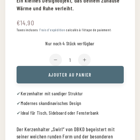
Ein kleines Designobjekt, das deinem Zuhause
Wärme und Ruhe verleiht.
€14,90
Prix
normal
Taxes incluses.
Frais d'expédition
calculés à l'étape de paiement.
Nur noch 4 Stück verfügbar
Quantité
Réduire
Augmenter
la
la
AJOUTER AU PANIER
quantité
quantité
de
de
DBKD
DBKD
✔
Kerzenhalter mit sandiger Struktur
Kerzenhalter
Kerzenhalter
✔
Modernes skandinavisches Design
„Swirl“
„Swirl“
sand
sand
✔
Ideal für Tisch, Sideboard oder Fensterbank
11
11
cm
cm
Der Kerzenhalter „Swirl“ von DBKD begeistert mit
seiner weichen runden Form und der besonderen