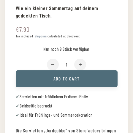
Wie ein kleiner Sommertag auf deinem
gedeckten Tisch.
€7,90
Regular
price
Tax included.
Shipping
calculated at checkout.
Nur noch 8 Stück verfügbar
Quantity
Decrease
Increase
quantity
quantity
ADD TO CART
for
for
Storefactory
Storefactory
Servietten
Servietten
✔
Servietten mit fröhlichem Erdbeer-Motiv
&quot;Jordgubbe&quot;
&quot;Jordgubbe&q
✔
Beidseitig bedruckt
Erdbeere
Erdbeere
16
16
✔
Ideal für Frühlings- und Sommerdekoration
Stück
Stück
Die Servietten „Jordgubbe“ von Storefactory bringen